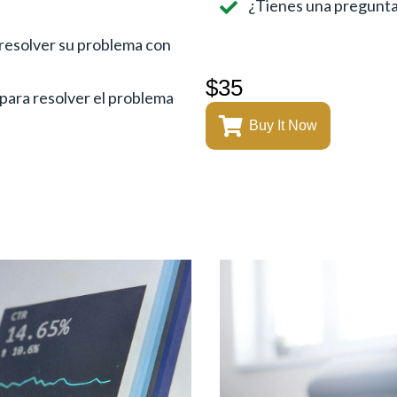
¿Tienes una pregunta
 resolver su problema con
$35
 para resolver el problema
Buy It Now